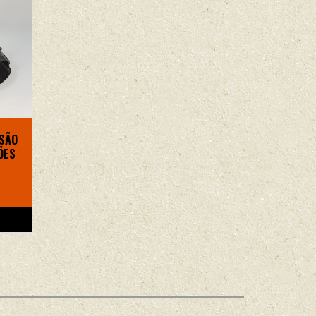
SSÃO
ÕES