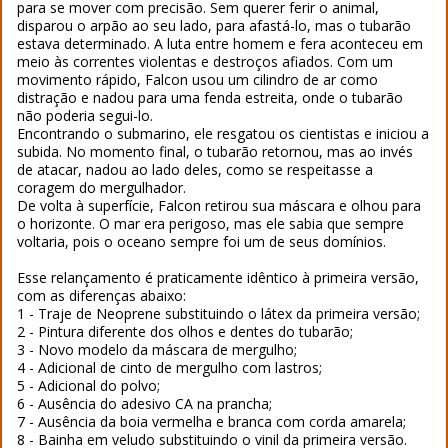
para se mover com precisão. Sem querer ferir o animal,
disparou o arpão ao seu lado, para afastá-lo, mas o tubarão
estava determinado. A luta entre homem e fera aconteceu em
meio às correntes violentas e destroços afiados. Com um
movimento rápido, Falcon usou um cilindro de ar como
distração e nadou para uma fenda estreita, onde o tubarão
não poderia segui-lo.
Encontrando o submarino, ele resgatou os cientistas e iniciou a
subida. No momento final, o tubarão retornou, mas ao invés
de atacar, nadou ao lado deles, como se respeitasse a
coragem do mergulhador.
De volta à superfície, Falcon retirou sua máscara e olhou para
o horizonte. O mar era perigoso, mas ele sabia que sempre
voltaria, pois o oceano sempre foi um de seus domínios.
Esse relançamento é praticamente idêntico à primeira versão,
com as diferenças abaixo:
1 - Traje de Neoprene substituindo o látex da primeira versão;
2 - Pintura diferente dos olhos e dentes do tubarão;
3 - Novo modelo da máscara de mergulho;
4 - Adicional de cinto de mergulho com lastros;
5 - Adicional do polvo;
6 - Ausência do adesivo CA na prancha;
7 - Ausência da boia vermelha e branca com corda amarela;
8 - Bainha em veludo substituindo o vinil da primeira versão.