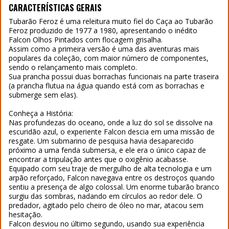
CARACTERÍSTICAS GERAIS
Tubarão Feroz é uma releitura muito fiel do Caça ao Tubarão
Feroz produzido de 1977 a 1980, apresentando o inédito
Falcon Olhos Pintados com flocagem grisalha.
Assim como a primeira versão é uma das aventuras mais
populares da coleção, com maior número de componentes,
sendo o relançamento mais completo.
Sua prancha possui duas borrachas funcionais na parte traseira
(a prancha flutua na água quando está com as borrachas e
submerge sem elas).
Conheça a História:
Nas profundezas do oceano, onde a luz do sol se dissolve na
escuridão azul, o experiente Falcon descia em uma missão de
resgate. Um submarino de pesquisa havia desaparecido
próximo a uma fenda submersa, e ele era o único capaz de
encontrar a tripulação antes que o oxigênio acabasse.
Equipado com seu traje de mergulho de alta tecnologia e um
arpão reforçado, Falcon navegava entre os destroços quando
sentiu a presença de algo colossal. Um enorme tubarão branco
surgiu das sombras, nadando em círculos ao redor dele. O
predador, agitado pelo cheiro de óleo no mar, atacou sem
hesitação.
Falcon desviou no último segundo, usando sua experiência