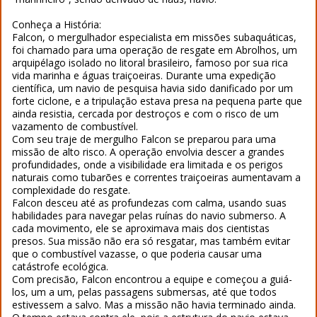
Conheça a História:
Falcon, o mergulhador especialista em missões subaquáticas,
foi chamado para uma operação de resgate em Abrolhos, um
arquipélago isolado no litoral brasileiro, famoso por sua rica
vida marinha e águas traiçoeiras. Durante uma expedição
científica, um navio de pesquisa havia sido danificado por um
forte ciclone, e a tripulação estava presa na pequena parte que
ainda resistia, cercada por destroços e com o risco de um
vazamento de combustível.
Com seu traje de mergulho Falcon se preparou para uma
missão de alto risco. A operação envolvia descer a grandes
profundidades, onde a visibilidade era limitada e os perigos
naturais como tubarões e correntes traiçoeiras aumentavam a
complexidade do resgate.
Falcon desceu até as profundezas com calma, usando suas
habilidades para navegar pelas ruínas do navio submerso. A
cada movimento, ele se aproximava mais dos cientistas
presos. Sua missão não era só resgatar, mas também evitar
que o combustível vazasse, o que poderia causar uma
catástrofe ecológica.
Com precisão, Falcon encontrou a equipe e começou a guiá-
los, um a um, pelas passagens submersas, até que todos
estivessem a salvo. Mas a missão não havia terminado ainda.