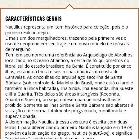
CARACTERÍSTICAS GERAIS
Nautillus representa um item histórico para coleção, pois é o
primeiro Falcon negro.
É mais um dos mergulhadores, trazendo pela primeira vez o
uso de neoprene em seu traje e um novo modelo de máscara
de mergulho.
Tem em seu nome uma referência ao Arquipélago de Abrolhos,
localizado no Oceano Atlântico, a cerca de 65 quilômetros do
litoral sul do estado brasileiro da Bahia. É constituído por cinco
ilhas, estando a trinta e seis milhas náuticas da costa de
Caravelas. As cinco ilhas do arquipélago são: Ilha de Santa
Bárbara (sob controle da Marinha do Brasil, onde está o farol e
também a única habitada), Ilha Siriba, Ilha Redonda, Ilha Sueste
e Ilha Guarita. Três delas são áreas intangíveis (Redonda,
Guarita e Sueste), ou seja, o desembarque nestas ilhas é
proibido. Somente as Ilhas Siriba e Santa Bárbara são abertas à
visitação e de forma totalmente programada, monitorada e
supervisionada.
A denominação Nautilus (nessa aventura é escrita com duas
letras L para diferenciar do primeiro Nautilus lançado em 1979)
provém da latinização do grego, nautilos (ναυτίλος), e significa
”marinheiro”, sendo derivado de naus, navio.