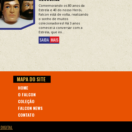
Comemorando os 80 anos da
Estrela e 40 do nosso Herói,
Falcon está de volta, realizando
o sonho de muitos
colecionadores! Há 3 anos
comecei a conversar com a
Estrela, que ini...
SAIBA
MAIS
MAPA DO SITE
HOME
O FALCON
COLEÇÃO
FALCON NEWS
CONTATO
DIGITAL