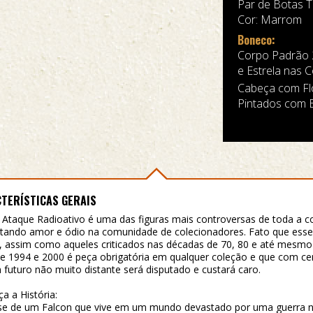
Par de Botas T
Cor: Marrom
Boneco:
Corpo Padrão 2
e Estrela nas 
Cabeça com Fl
Pintados com B
TERÍSTICAS GERAIS
 Ataque Radioativo é uma das figuras mais controversas de toda a c
tando amor e ódio na comunidade de colecionadores. Fato que esse
, assim como aqueles criticados nas décadas de 70, 80 e até mesmo
e 1994 e 2000 é peça obrigatória em qualquer coleção e que com ce
futuro não muito distante será disputado e custará caro.
a a História:
se de um Falcon que vive em um mundo devastado por uma guerra n