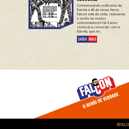
Comemorando os 80 anos da
Estrela e 40 do nosso Herói,
Falcon está de volta, realizando
o sonho de muitos
colecionadores! Há 3 anos
comecei a conversar com a
Estrela, que ini...
SAIBA
MAIS
©FALCO