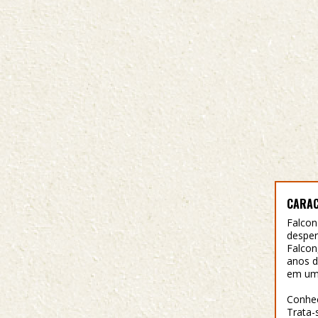
CARAC
Falcon
desper
Falcon
anos d
em um 
Conheç
Trata-