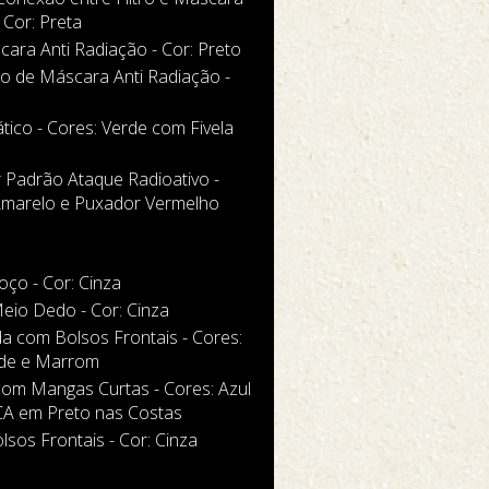
 Cor: Preta
cara Anti Radiação - Cor: Preto
tro de Máscara Anti Radiação -
tico - Cores: Verde com Fivela
 Padrão Ataque Radioativo -
Amarelo e Puxador Vermelho
ço - Cor: Cinza
eio Dedo - Cor: Cinza
a com Bolsos Frontais - Cores:
de e Marrom
com Mangas Curtas - Cores: Azul
A em Preto nas Costas
sos Frontais - Cor: Cinza