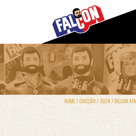
HOME
/
COLEÇÃO
/
2024
/
FALCON AT