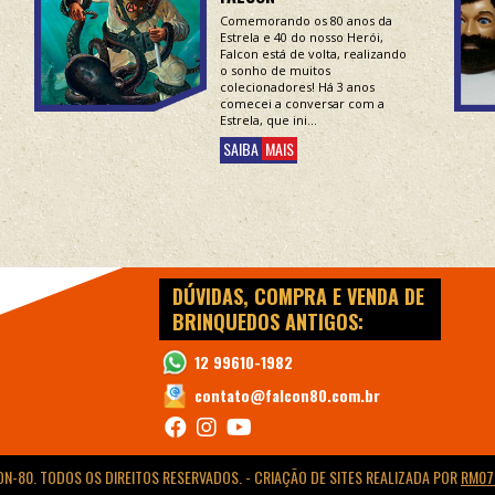
Comemorando os 80 anos da
Estrela e 40 do nosso Herói,
Falcon está de volta, realizando
o sonho de muitos
colecionadores! Há 3 anos
comecei a conversar com a
Estrela, que ini...
SAIBA
MAIS
DÚVIDAS, COMPRA E VENDA DE
BRINQUEDOS ANTIGOS:
12 99610-1982
contato@falcon80.com.br
N-80. TODOS OS DIREITOS RESERVADOS. -
CRIAÇÃO DE SITES
REALIZADA POR
RM07 