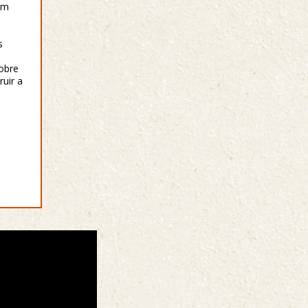
um
s
cobre
uir a