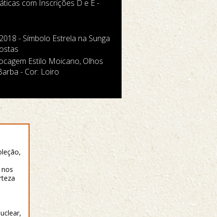
áticas com Inscrições D e E -
018 - Símbolo Estrela na Sunga
Costas
ocagem Estilo Moicano, Olhos
arba - Cor: Loiro
oleção,
 nos
rteza
uclear,