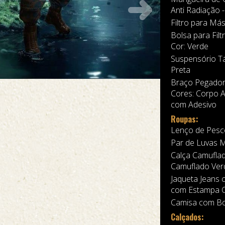
Anti Radiação -
Filtro para Más
Bolsa para Fil
Cor: Verde
Suspensório Tá
Preta
Braço Pegador
Cores: Corpo 
com Adesivo
Roupas:
Lenço de Pesco
Par de Luvas M
Calça Camuflad
Camuflado Ver
Jaqueta Jeans 
com Estampa C
Camisa com Bol
Calçados: