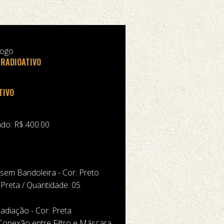
logo
 RADIOATIVO
TIVO
do: R$ 400.00
 sem Bandoleira - Cor: Preto
 Preta / Quantidade: 05
adiação - Cor: Preta
onexão entre Filtro e Máscara