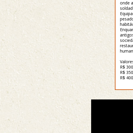
onde a
soldad
Equipa
pesado
habitá
Enquan
antigo
socied
restau
human
Valore
R$ 30
R$ 350
R$ 400