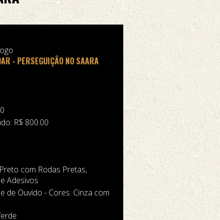
logo
AR - PERSEGUIÇÃO NO SAARA
70
do: R$ 800.00
 Preto com Rodas Pretas,
 e Adesivos
 de Ouvido - Cores: Cinza com
Verde