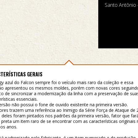
Santo Antônio 
TERÍSTICAS GERAIS
y azul do Falcon sempre foi o veículo mais raro da coleção e essa
ão apresentou os mesmos moldes, porém com novas cores seguind
to de sincronizar a modernização da linha com a preservação de sua
rísticas essenciais.
ersão não possui o fone de ouvido existente na primeira versão.
ores trazem uma referência ao Inimigo da Série Força de Ataque de 
 deles foram pintados nos padrões da primeira versão, fator que far
 preta um item raro de se encontrar com as características originais
os anos.
á padronizado pelo fabricante, é um item numerado e de produção