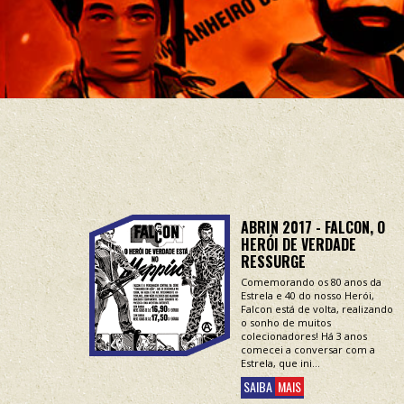
ABRIN 2017 - FALCON, O
HERÓI DE VERDADE
RESSURGE
Comemorando os 80 anos da
Estrela e 40 do nosso Herói,
Falcon está de volta, realizando
o sonho de muitos
colecionadores! Há 3 anos
comecei a conversar com a
Estrela, que ini...
SAIBA
MAIS