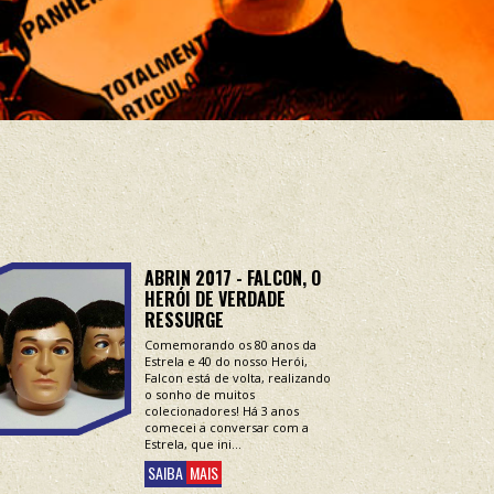
ABRIN 2017 - FALCON, O
HERÓI DE VERDADE
RESSURGE
Comemorando os 80 anos da
Estrela e 40 do nosso Herói,
Falcon está de volta, realizando
o sonho de muitos
colecionadores! Há 3 anos
comecei a conversar com a
Estrela, que ini...
SAIBA
MAIS