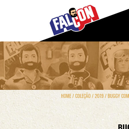
HOME
/
COLEÇÃO
/
2019
/
BUGGY COM
BU