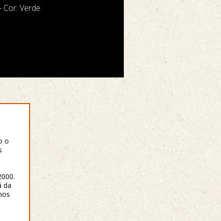
- Cor: Verde
o o
s
2000.
á da
 nos