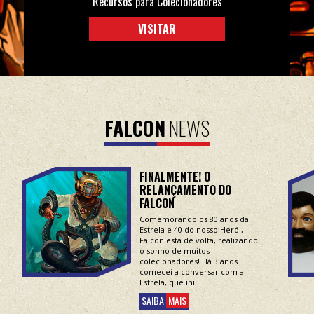
Recursos para Colecionadores
VISITAR
FALCON
NEWS
FINALMENTE! O
RELANÇAMENTO DO
FALCON
Comemorando os 80 anos da
Estrela e 40 do nosso Herói,
Falcon está de volta, realizando
o sonho de muitos
colecionadores! Há 3 anos
comecei a conversar com a
Estrela, que ini...
SAIBA
MAIS