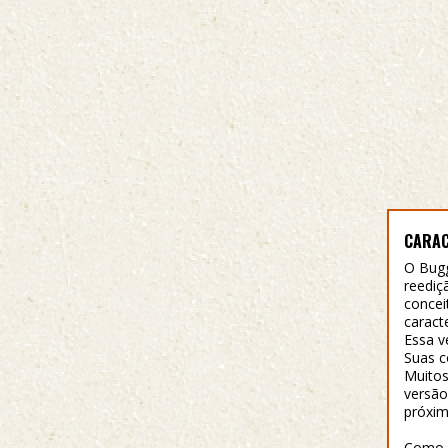
CARAC
O Bugg
reediç
concei
caracte
Essa v
Suas c
Muitos
versão
próxim
Como j